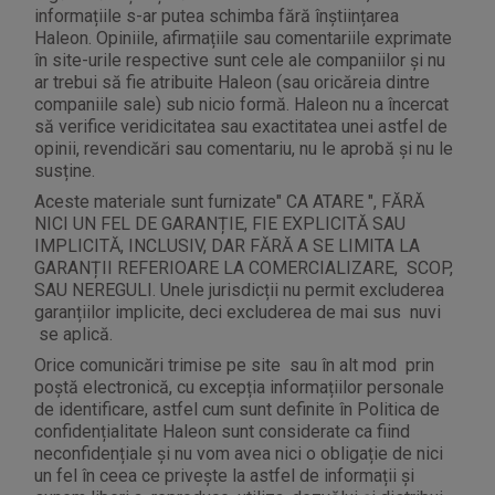
informațiile s-ar putea schimba fără înștiințarea
Haleon. Opiniile, afirmațiile sau comentariile exprimate
în site-urile respective sunt cele ale companiilor și nu
ar trebui să fie atribuite Haleon (sau oricăreia dintre
companiile sale) sub nicio formă. Haleon nu a încercat
să verifice veridicitatea sau exactitatea unei astfel de
opinii, revendicări sau comentariu, nu le aprobă și nu le
susține.
Aceste materiale sunt furnizate" CA ATARE ", FĂRĂ
NICI UN FEL DE GARANȚIE, FIE EXPLICITĂ SAU
IMPLICITĂ, INCLUSIV, DAR FĂRĂ A SE LIMITA LA
GARANȚII REFERIOARE LA COMERCIALIZARE, SCOP,
SAU NEREGULI. Unele jurisdicții nu permit excluderea
garanțiilor implicite, deci excluderea de mai sus nuvi
se aplică.
Orice comunicări trimise pe site sau în alt mod prin
poștă electronică, cu excepția informațiilor personale
de identificare, astfel cum sunt definite în Politica de
confidențialitate Haleon sunt considerate ca fiind
neconfidențiale și nu vom avea nici o obligație de nici
un fel în ceea ce privește la astfel de informații și