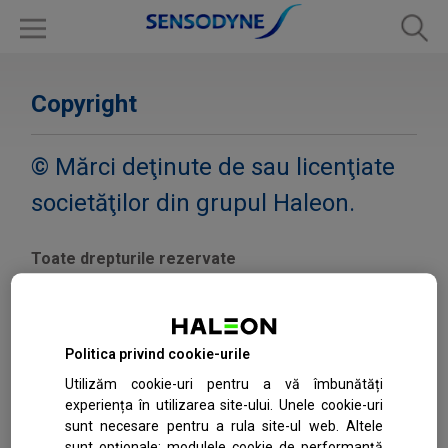
Copyright
© Mărci deţinute de sau licenţiate
societăţilor din grupul Haleon.
Toate drepturile rezervate
Tot conținutul acestui site este deținut sau controlat de
grupul de companii Haleon si este protejat de legile
internaționale privind drepturile de autor. Aveți dreptul
să descărcați conținutul numai pentru uz personal în
Politica privind cookie-urile
scopuri necomerciale, dar nu este permisă nicio
Utilizăm cookie-uri pentru a vă îmbunătăți
modificare sau reproducere ulterioară a acestuiai.
Conținutul nu poate fi copiat sau folosit.
experiența în utilizarea site-ului. Unele cookie-uri
sunt necesare pentru a rula site-ul web. Altele
Mărcile comerciale, mărcile serviciilor, denumirile
sunt opționale: modulele cookie de performanță