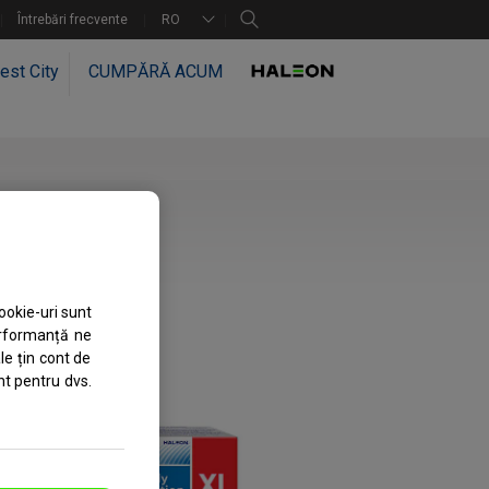
Întrebări frecvente
RO
est City
CUMPĂRĂ ACUM
ookie-uri sunt
erformanță ne
le țin cont de
nt pentru dvs.