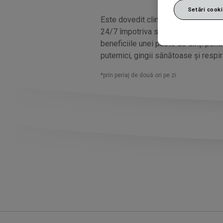
Setări cook
Este dovedit clinic că pasta de din
24/7 împotriva sensibilității dentare
beneficiile unei paste de dinți pentru
puternici, gingii sănătoase și respi
*prin periaj de două ori pe zi.