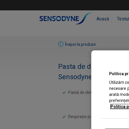
Acasă
Testu
Înapoi la produse
Pasta de dinți
Politica p
Sensodyne
Daily Prote
Utilizăm co
necesare p
Pastă de dinți cu fluor;
arată modul
preferințel
Politica p
Respirație proaspătă*.