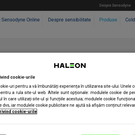
Despre Sensodyne
l Sensodyne Online
Despre sensibilitate
Produse
Cold
rivind cookie-urile
ction
100 ml
okie-uri pentru a vă îmbunătăți experiența în utilizarea site-ului. Unele c
entru a rula site-ul web. Altele sunt opționale: modulele cookie de p
Oferă protecție 24/7
 în care utilizați site-ul și funcțiile acestuia; modulele cookie funcționa
împotriva sensibilității
e dvs, iar modulele cookie publicitare ne ajută să afișăm conținut releva
dentare + Dinți puternici și
rivind cookie-urile
Gingii sănătoase*;