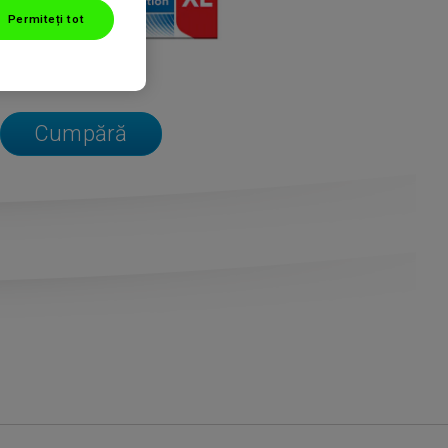
Permiteți tot
Cumpără