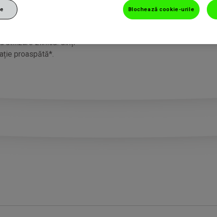
ie
Blochează cookie-urile
ți Sensodyne oferă protecție
. În plus, oferă toate
 utilizare zilnică: dinți
rație proaspătă*.