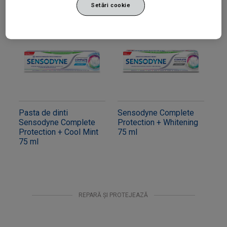
Setări cookie
Pasta de dinti
Sensodyne Complete
Sensodyne Complete
Protection + Whitening
Protection + Cool Mint
75 ml
75 ml
REPARĂ ȘI PROTEJEAZĂ