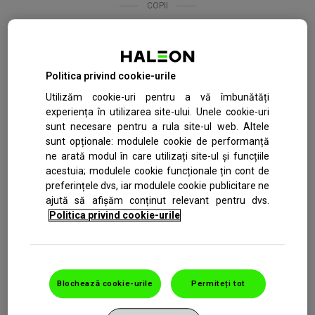
COPII
Politica privind cookie-urile
Utilizăm cookie-uri pentru a vă îmbunătăți
experiența în utilizarea site-ului. Unele cookie-uri
sunt necesare pentru a rula site-ul web. Altele
sunt opționale: modulele cookie de performanță
ne arată modul în care utilizați site-ul și funcțiile
Sensodyne Kids 0-6 ani
Sensodyne Junior 6-12
acestuia; modulele cookie funcționale țin cont de
50 ml
ani 50 ml
preferințele dvs, iar modulele cookie publicitare ne
ajută să afișăm conținut relevant pentru dvs.
Politica privind cookie-urile
Blochează cookie-urile
Permiteți tot
ÎNGRIJIRE ORALĂ ZILNICĂ EXTINSĂ