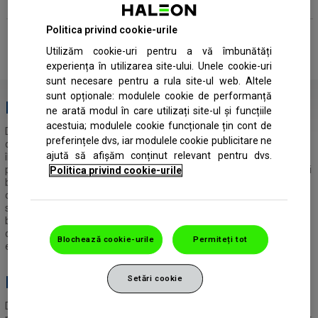
Politica privind cookie-urile
Tu și Dentistul tău
Utilizăm cookie-uri pentru a vă îmbunătăți
experiența în utilizarea site-ului. Unele cookie-uri
sunt necesare pentru a rula site-ul web. Altele
sunt opționale: modulele cookie de performanță
Rolul
medicului tău dentist
ne arată modul în care utilizați site-ul și funcțiile
acestuia; modulele cookie funcționale țin cont de
Doar un medic dentist poate confirma dacă suferi de sensibilitate
preferințele dvs, iar modulele cookie publicitare ne
dentară. Dacă te confrunți cu probleme dentare, consultă
ajută să afișăm conținut relevant pentru dvs.
întotdeauna medicul dentist pentru sfaturi. El te poate consilia cu
privire la rutina de îngrijire orală cea mai potrivită pentru tine, cea mai
Politica privind cookie-urile
bună tehnică a periajului, cât de des și când să îți periezi dinții. În
cazul în care consideri că ești expus riscului eroziunii acide, cere
sfatul dentistului, de exemplu, cum să consumi alimente acide și
băuturi din dieta modernă. Poți încerca, de asemenea, o pastă de
dinți special concepută pentru a ajuta la protecția dinților împotriva
Blochează cookie-urile
Permiteți tot
eroziunii acide, cum ar fi Sensodyne Pronamel.
De ce
recomandă
Sensodyne experții?
Setări cookie
De când s-a lansat în 1961, Sensodyne a devenit marca numărul 1