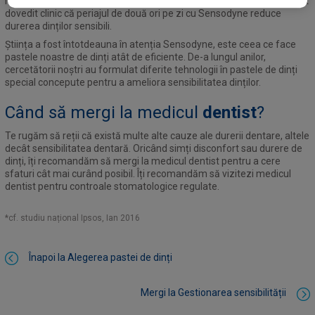
recomandată de medicii dentiști* pentru sensibilitatea dinților. A fost
dovedit clinic că periajul de două ori pe zi cu Sensodyne reduce
durerea dinților sensibili.
Știința a fost întotdeauna în atenția Sensodyne, este ceea ce face
pastele noastre de dinți atât de eficiente. De-a lungul anilor,
cercetătorii noștri au formulat diferite tehnologii în pastele de dinți
special concepute pentru a ameliora sensibilitatea dinților.
Când să mergi la medicul
dentist
?
Te rugăm să reții că există multe alte cauze ale durerii dentare, altele
decât sensibilitatea dentară. Oricând simți disconfort sau durere de
dinți, îți recomandăm să mergi la medicul dentist pentru a cere
sfaturi cât mai curând posibil. Îți recomandăm să vizitezi medicul
dentist pentru controale stomatologice regulate.
*cf. studiu național Ipsos, Ian 2016
Înapoi la Alegerea pastei de dinți
Mergi la Gestionarea sensibilității